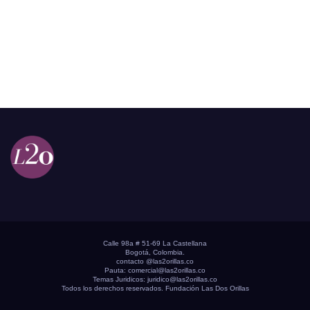
Calle 98a # 51-69 La Castellana
Bogotá, Colombia.
contacto @las2orillas.co
Pauta:
comercial@las2orillas.co
Temas Juridicos:
juridico@las2orillas.co
Todos los derechos reservados. Fundación Las Dos Orillas