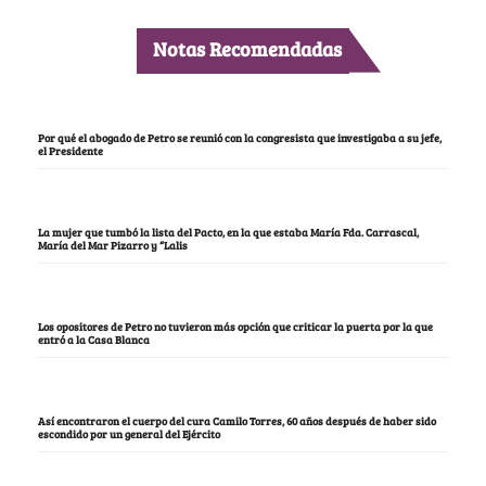
Notas Recomendadas
Por qué el abogado de Petro se reunió con la congresista que investigaba a su jefe,
el Presidente
La mujer que tumbó la lista del Pacto, en la que estaba María Fda. Carrascal,
María del Mar Pizarro y “Lalis
Los opositores de Petro no tuvieron más opción que criticar la puerta por la que
entró a la Casa Blanca
Así encontraron el cuerpo del cura Camilo Torres, 60 años después de haber sido
escondido por un general del Ejército