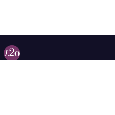
Calle 98a # 51-69 La Castellana
Bogotá, Colombia.
contacto @las2orillas.co
Pauta:
comercial@las2orillas.co
Temas Juridicos:
juridico@las2orillas.co
Todos los derechos reservados. Fundación Las Dos Orillas
¿Quiénes somos?
Política de Privacidad