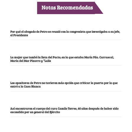
Notas Recomendadas
Por qué el abogado de Petro se reunió con la congresista que investigaba a su jefe,
el Presidente
La mujer que tumbó la lista del Pacto, en la que estaba María Fda. Carrascal,
María del Mar Pizarro y “Lalis
Los opositores de Petro no tuvieron más opción que criticar la puerta por la que
entró a la Casa Blanca
Así encontraron el cuerpo del cura Camilo Torres, 60 años después de haber sido
escondido por un general del Ejército