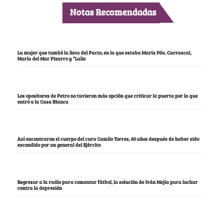
Notas Recomendadas
La mujer que tumbó la lista del Pacto, en la que estaba María Fda. Carrascal,
María del Mar Pizarro y “Lalis
Los opositores de Petro no tuvieron más opción que criticar la puerta por la que
entró a la Casa Blanca
Así encontraron el cuerpo del cura Camilo Torres, 60 años después de haber sido
escondido por un general del Ejército
Regresar a la radio para comentar fútbol, la solución de Iván Mejía para luchar
contra la depresión