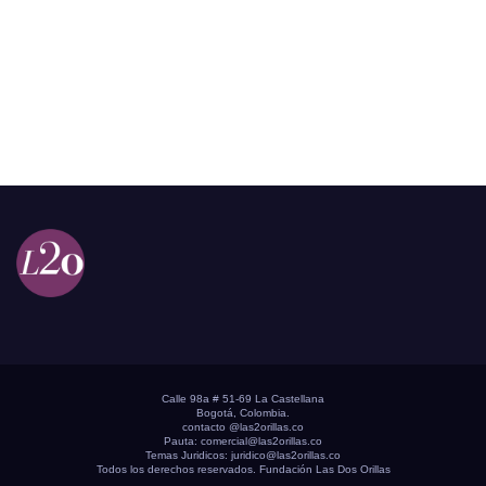
Calle 98a # 51-69 La Castellana
Bogotá, Colombia.
contacto @las2orillas.co
Pauta:
comercial@las2orillas.co
Temas Juridicos:
juridico@las2orillas.co
Todos los derechos reservados. Fundación Las Dos Orillas