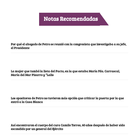
Notas Recomendadas
Por qué el abogado de Petro se reunió con la congresista que investigaba a su jefe,
el Presidente
La mujer que tumbó la lista del Pacto, en la que estaba María Fda. Carrascal,
María del Mar Pizarro y “Lalis
Los opositores de Petro no tuvieron más opción que criticar la puerta por la que
entró a la Casa Blanca
Así encontraron el cuerpo del cura Camilo Torres, 60 años después de haber sido
escondido por un general del Ejército