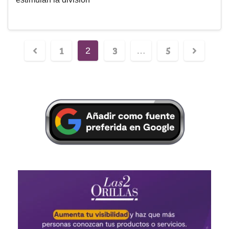
1
3
5
2
…