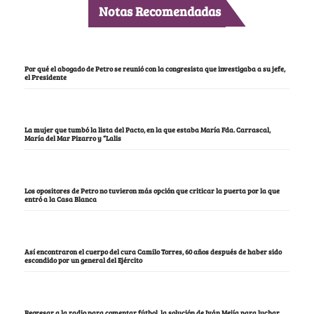
Notas Recomendadas
Por qué el abogado de Petro se reunió con la congresista que investigaba a su jefe,
el Presidente
La mujer que tumbó la lista del Pacto, en la que estaba María Fda. Carrascal,
María del Mar Pizarro y “Lalis
Los opositores de Petro no tuvieron más opción que criticar la puerta por la que
entró a la Casa Blanca
Así encontraron el cuerpo del cura Camilo Torres, 60 años después de haber sido
escondido por un general del Ejército
Regresar a la radio para comentar fútbol, la solución de Iván Mejía para luchar