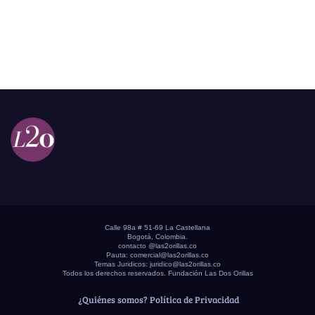
Calle 98a # 51-69 La Castellana
Bogotá, Colombia.
contacto @las2orillas.co
Pauta:
comercial@las2orillas.co
Temas Juridicos:
juridico@las2orillas.co
Todos los derechos reservados. Fundación Las Dos Orillas
¿Quiénes somos?
Política de Privacidad