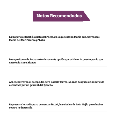
Notas Recomendadas
La mujer que tumbó la lista del Pacto, en la que estaba María Fda. Carrascal,
María del Mar Pizarro y “Lalis
Los opositores de Petro no tuvieron más opción que criticar la puerta por la que
entró a la Casa Blanca
Así encontraron el cuerpo del cura Camilo Torres, 60 años después de haber sido
escondido por un general del Ejército
Regresar a la radio para comentar fútbol, la solución de Iván Mejía para luchar
contra la depresión