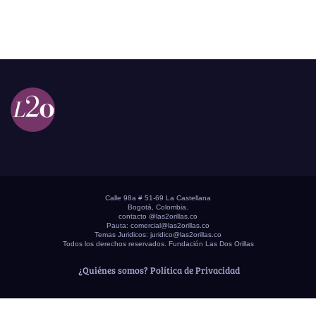
Calle 98a # 51-69 La Castellana
Bogotá, Colombia.
contacto @las2orillas.co
Pauta:
comercial@las2orillas.co
Temas Juridicos:
juridico@las2orillas.co
Todos los derechos reservados. Fundación Las Dos Orillas
¿Quiénes somos?
Política de Privacidad