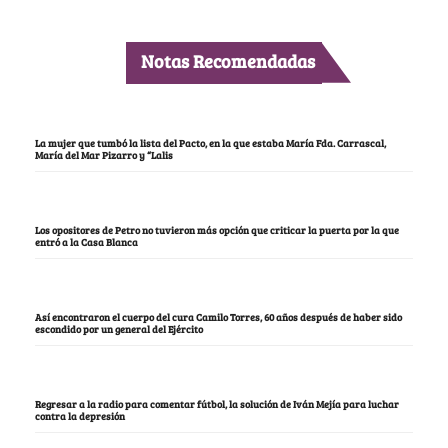
Notas Recomendadas
La mujer que tumbó la lista del Pacto, en la que estaba María Fda. Carrascal,
María del Mar Pizarro y “Lalis
Los opositores de Petro no tuvieron más opción que criticar la puerta por la que
entró a la Casa Blanca
Así encontraron el cuerpo del cura Camilo Torres, 60 años después de haber sido
escondido por un general del Ejército
Regresar a la radio para comentar fútbol, la solución de Iván Mejía para luchar
contra la depresión