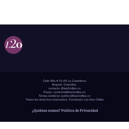
Calle 98a # 51-69 La Castellana
Bogotá, Colombia.
contacto @las2orillas.co
Pauta:
comercial@las2orillas.co
Temas Juridicos:
juridico@las2orillas.co
Todos los derechos reservados. Fundación Las Dos Orillas
¿Quiénes somos?
Política de Privacidad