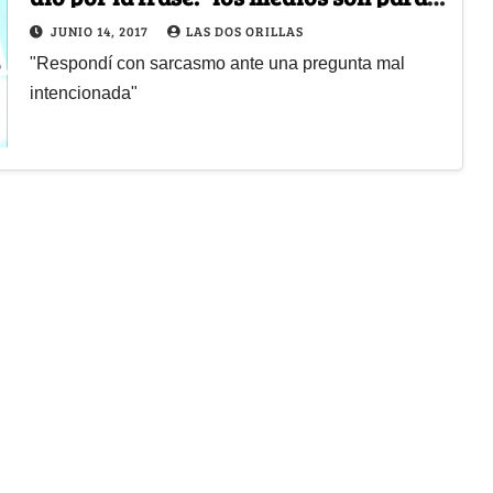
hacer plata, no para informar"
JUNIO 14, 2017
LAS DOS ORILLAS
"Respondí con sarcasmo ante una pregunta mal
intencionada"