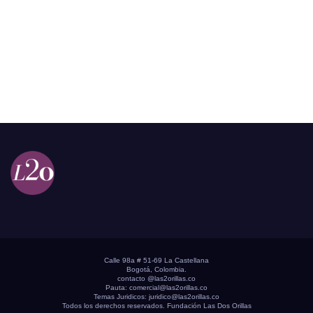
Calle 98a # 51-69 La Castellana
Bogotá, Colombia.
contacto @las2orillas.co
Pauta:
comercial@las2orillas.co
Temas Juridicos:
juridico@las2orillas.co
Todos los derechos reservados. Fundación Las Dos Orillas