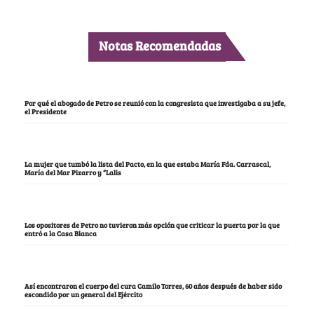
Notas Recomendadas
Por qué el abogado de Petro se reunió con la congresista que investigaba a su jefe,
el Presidente
La mujer que tumbó la lista del Pacto, en la que estaba María Fda. Carrascal,
María del Mar Pizarro y “Lalis
Los opositores de Petro no tuvieron más opción que criticar la puerta por la que
entró a la Casa Blanca
Así encontraron el cuerpo del cura Camilo Torres, 60 años después de haber sido
escondido por un general del Ejército