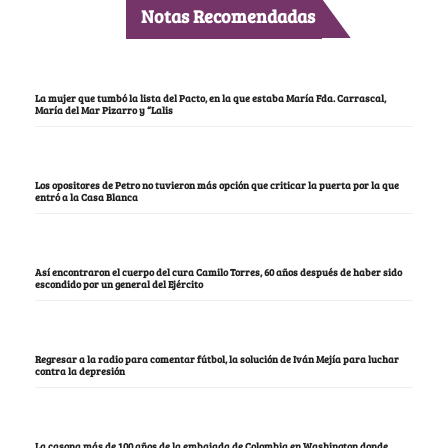
Notas Recomendadas
La mujer que tumbó la lista del Pacto, en la que estaba María Fda. Carrascal,
María del Mar Pizarro y “Lalis
Los opositores de Petro no tuvieron más opción que criticar la puerta por la que
entró a la Casa Blanca
Así encontraron el cuerpo del cura Camilo Torres, 60 años después de haber sido
escondido por un general del Ejército
Regresar a la radio para comentar fútbol, la solución de Iván Mejía para luchar
contra la depresión
La casona más de 100 años de la embajada de Colombia en Washington donde