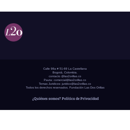
Calle 98a # 51-69 La Castellana
Bogotá, Colombia.
contacto @las2orillas.co
Pauta:
comercial@las2orillas.co
Temas Juridicos:
juridico@las2orillas.co
Todos los derechos reservados. Fundación Las Dos Orillas
¿Quiénes somos?
Política de Privacidad