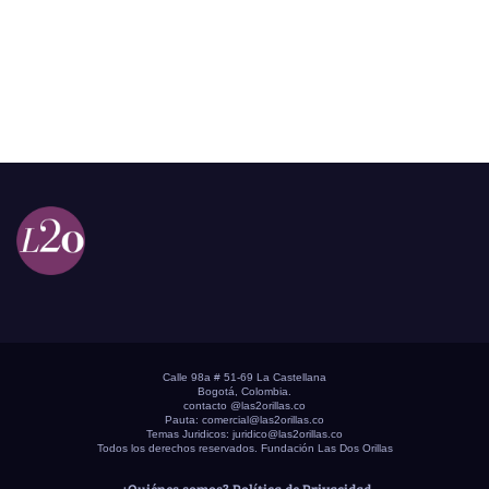
Calle 98a # 51-69 La Castellana
Bogotá, Colombia.
contacto @las2orillas.co
Pauta:
comercial@las2orillas.co
Temas Juridicos:
juridico@las2orillas.co
Todos los derechos reservados. Fundación Las Dos Orillas
¿Quiénes somos?
Política de Privacidad