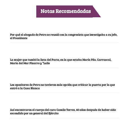
Notas Recomendadas
Por qué el abogado de Petro se reunió con la congresista que investigaba a su jefe,
el Presidente
La mujer que tumbó la lista del Pacto, en la que estaba María Fda. Carrascal,
María del Mar Pizarro y “Lalis
Los opositores de Petro no tuvieron más opción que criticar la puerta por la que
entró a la Casa Blanca
Así encontraron el cuerpo del cura Camilo Torres, 60 años después de haber sido
escondido por un general del Ejército