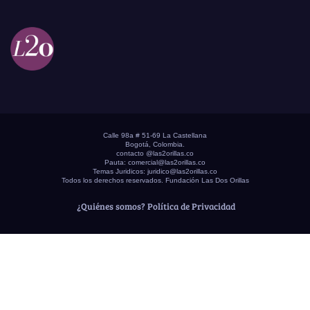
Calle 98a # 51-69 La Castellana
Bogotá, Colombia.
contacto @las2orillas.co
Pauta:
comercial@las2orillas.co
Temas Juridicos:
juridico@las2orillas.co
Todos los derechos reservados. Fundación Las Dos Orillas
¿Quiénes somos?
Política de Privacidad