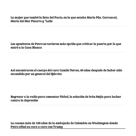
La mujer que tumbó la lista del Pacto, en la que estaba María Fda. Carrascal,
María del Mar Pizarro y “Lalis
Los opositores de Petro no tuvieron más opción que criticar la puerta por la que
entró a la Casa Blanca
Así encontraron el cuerpo del cura Camilo Torres, 60 años después de haber sido
escondido por un general del Ejército
Regresar a la radio para comentar fútbol, la solución de Iván Mejía para luchar
contra la depresión
La casona más de 100 años de la embajada de Colombia en Washington donde
Petro afinó su cara a cara con Trump