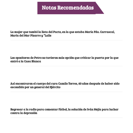
Notas Recomendadas
La mujer que tumbó la lista del Pacto, en la que estaba María Fda. Carrascal,
María del Mar Pizarro y “Lalis
Los opositores de Petro no tuvieron más opción que criticar la puerta por la que
entró a la Casa Blanca
Así encontraron el cuerpo del cura Camilo Torres, 60 años después de haber sido
escondido por un general del Ejército
Regresar a la radio para comentar fútbol, la solución de Iván Mejía para luchar
contra la depresión