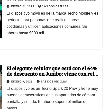
por menos de $400 mil
ENERO 21, 2025
LAS DOS ORILLAS
El dispositivo móvil es de la marca Tecno Mobile y es
perfecto para personas que realicen tareas
cotidianas y utilicen aplicaciones comunes. Se
ahorra hasta $900 mil
El elegante celular que está con el 64%
de descuento en Jumbo; viene con reloj
inteligente gratis
ENERO 9, 2025
LAS DOS ORILLAS
El dispositivo es un Tecno Spark 20 Pro+ y tiene muy
buenas características en sus apartados de cámara,
pantalla y sonido. El ahorro supera el millón de
pesos