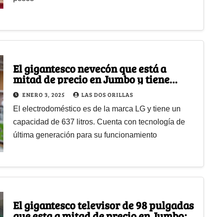
El gigantesco nevecón que está a
mitad de precio en Jumbo y tiene
envío gratis
ENERO 3, 2025
LAS DOS ORILLAS
El electrodoméstico es de la marca LG y tiene un
capacidad de 637 litros. Cuenta con tecnología de
última generación para su funcionamiento
El gigantesco televisor de 98 pulgadas
que esta a mitad de precio en Jumbo;