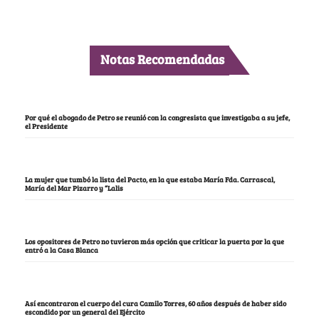
Notas Recomendadas
Por qué el abogado de Petro se reunió con la congresista que investigaba a su jefe,
el Presidente
La mujer que tumbó la lista del Pacto, en la que estaba María Fda. Carrascal,
María del Mar Pizarro y “Lalis
Los opositores de Petro no tuvieron más opción que criticar la puerta por la que
entró a la Casa Blanca
Así encontraron el cuerpo del cura Camilo Torres, 60 años después de haber sido
escondido por un general del Ejército