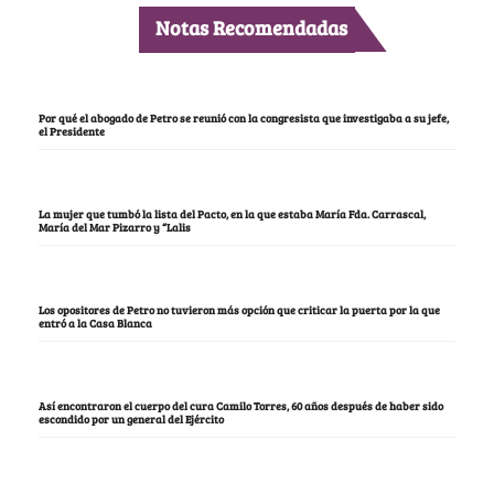
Notas Recomendadas
Por qué el abogado de Petro se reunió con la congresista que investigaba a su jefe,
el Presidente
La mujer que tumbó la lista del Pacto, en la que estaba María Fda. Carrascal,
María del Mar Pizarro y “Lalis
Los opositores de Petro no tuvieron más opción que criticar la puerta por la que
entró a la Casa Blanca
Así encontraron el cuerpo del cura Camilo Torres, 60 años después de haber sido
escondido por un general del Ejército