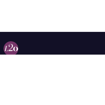
Calle 98a # 51-69 La Castellana
Bogotá, Colombia.
contacto @las2orillas.co
Pauta:
comercial@las2orillas.co
Temas Juridicos:
juridico@las2orillas.co
Todos los derechos reservados. Fundación Las Dos Orillas
¿Quiénes somos?
Política de Privacidad