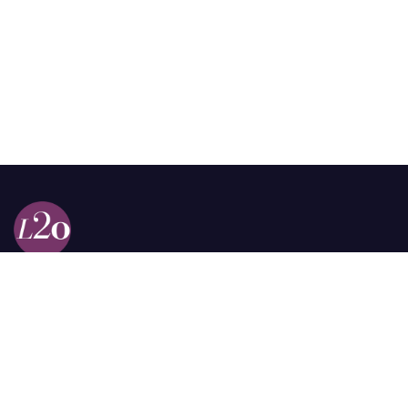
Calle 98a # 51-69 La Castellana
Bogotá, Colombia.
contacto @las2orillas.co
Pauta:
comercial@las2orillas.co
Temas Juridicos:
juridico@las2orillas.co
Todos los derechos reservados. Fundación Las Dos Orillas