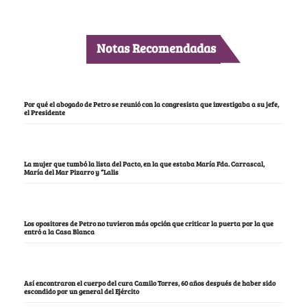
Notas Recomendadas
Por qué el abogado de Petro se reunió con la congresista que investigaba a su jefe,
el Presidente
La mujer que tumbó la lista del Pacto, en la que estaba María Fda. Carrascal,
María del Mar Pizarro y “Lalis
Los opositores de Petro no tuvieron más opción que criticar la puerta por la que
entró a la Casa Blanca
Así encontraron el cuerpo del cura Camilo Torres, 60 años después de haber sido
escondido por un general del Ejército