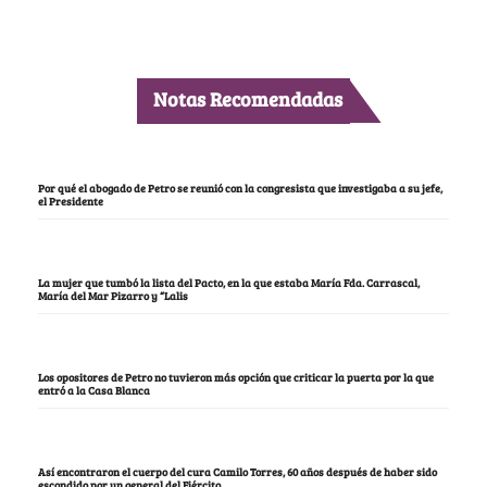
Notas Recomendadas
Por qué el abogado de Petro se reunió con la congresista que investigaba a su jefe,
el Presidente
La mujer que tumbó la lista del Pacto, en la que estaba María Fda. Carrascal,
María del Mar Pizarro y “Lalis
Los opositores de Petro no tuvieron más opción que criticar la puerta por la que
entró a la Casa Blanca
Así encontraron el cuerpo del cura Camilo Torres, 60 años después de haber sido
escondido por un general del Ejército