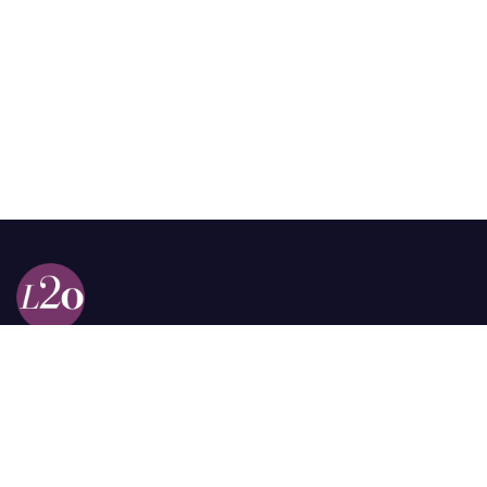
Calle 98a # 51-69 La Castellana
Bogotá, Colombia.
contacto @las2orillas.co
Pauta:
comercial@las2orillas.co