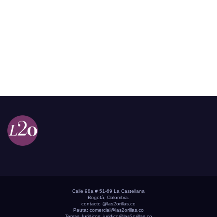
Calle 98a # 51-69 La Castellana
Bogotá, Colombia.
contacto @las2orillas.co
Pauta:
comercial@las2orillas.co
Temas Juridicos:
juridico@las2orillas.co