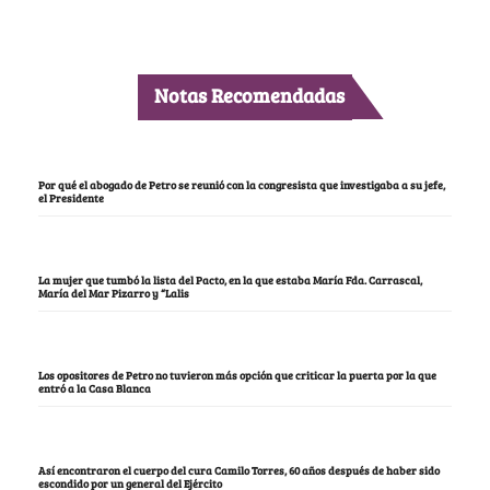
Notas Recomendadas
Por qué el abogado de Petro se reunió con la congresista que investigaba a su jefe,
el Presidente
La mujer que tumbó la lista del Pacto, en la que estaba María Fda. Carrascal,
María del Mar Pizarro y “Lalis
Los opositores de Petro no tuvieron más opción que criticar la puerta por la que
entró a la Casa Blanca
Así encontraron el cuerpo del cura Camilo Torres, 60 años después de haber sido
escondido por un general del Ejército