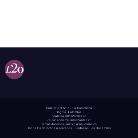
Calle 98a # 51-69 La Castellana
Bogotá, Colombia.
contacto @las2orillas.co
Pauta:
comercial@las2orillas.co
Temas Juridicos:
juridico@las2orillas.co
Todos los derechos reservados. Fundación Las Dos Orillas