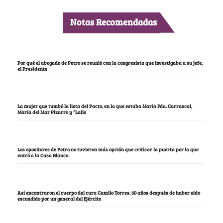
Notas Recomendadas
Por qué el abogado de Petro se reunió con la congresista que investigaba a su jefe,
el Presidente
La mujer que tumbó la lista del Pacto, en la que estaba María Fda. Carrascal,
María del Mar Pizarro y “Lalis
Los opositores de Petro no tuvieron más opción que criticar la puerta por la que
entró a la Casa Blanca
Así encontraron el cuerpo del cura Camilo Torres, 60 años después de haber sido
escondido por un general del Ejército