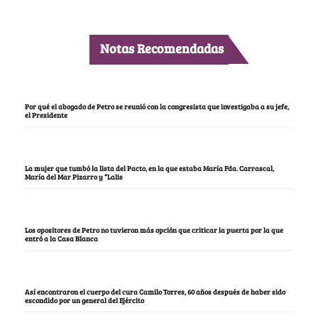
Notas Recomendadas
Por qué el abogado de Petro se reunió con la congresista que investigaba a su jefe,
el Presidente
La mujer que tumbó la lista del Pacto, en la que estaba María Fda. Carrascal,
María del Mar Pizarro y “Lalis
Los opositores de Petro no tuvieron más opción que criticar la puerta por la que
entró a la Casa Blanca
Así encontraron el cuerpo del cura Camilo Torres, 60 años después de haber sido
escondido por un general del Ejército