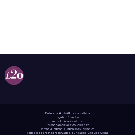
Calle 98a # 51-69 La Castellana
Bogotá, Colombia.
contacto @las2orillas.co
Pauta:
comercial@las2orillas.co
Temas Juridicos:
juridico@las2orillas.co
Todos los derechos reservados. Fundación Las Dos Orillas