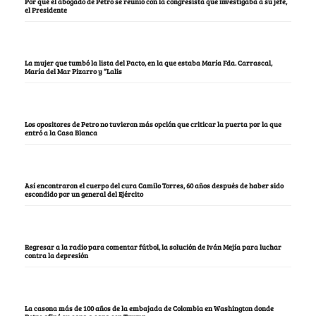
Por qué el abogado de Petro se reunió con la congresista que investigaba a su jefe,
el Presidente
La mujer que tumbó la lista del Pacto, en la que estaba María Fda. Carrascal,
María del Mar Pizarro y “Lalis
Los opositores de Petro no tuvieron más opción que criticar la puerta por la que
entró a la Casa Blanca
Así encontraron el cuerpo del cura Camilo Torres, 60 años después de haber sido
escondido por un general del Ejército
Regresar a la radio para comentar fútbol, la solución de Iván Mejía para luchar
contra la depresión
La casona más de 100 años de la embajada de Colombia en Washington donde