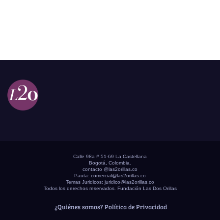
Calle 98a # 51-69 La Castellana
Bogotá, Colombia.
contacto @las2orillas.co
Pauta:
comercial@las2orillas.co
Temas Juridicos:
juridico@las2orillas.co
Todos los derechos reservados. Fundación Las Dos Orillas
¿Quiénes somos?
Política de Privacidad