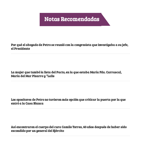
Notas Recomendadas
Por qué el abogado de Petro se reunió con la congresista que investigaba a su jefe,
el Presidente
La mujer que tumbó la lista del Pacto, en la que estaba María Fda. Carrascal,
María del Mar Pizarro y “Lalis
Los opositores de Petro no tuvieron más opción que criticar la puerta por la que
entró a la Casa Blanca
Así encontraron el cuerpo del cura Camilo Torres, 60 años después de haber sido
escondido por un general del Ejército