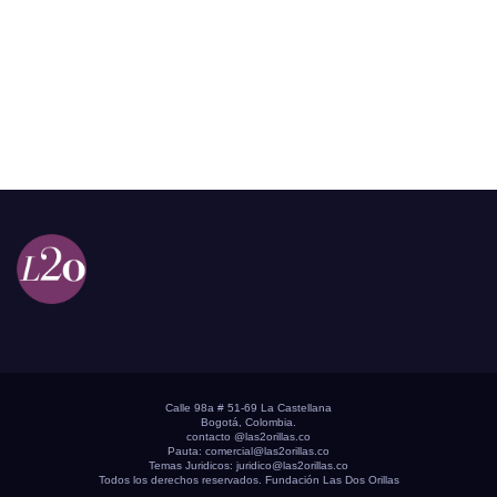
Calle 98a # 51-69 La Castellana
Bogotá, Colombia.
contacto @las2orillas.co
Pauta:
comercial@las2orillas.co
Temas Juridicos:
juridico@las2orillas.co
Todos los derechos reservados. Fundación Las Dos Orillas