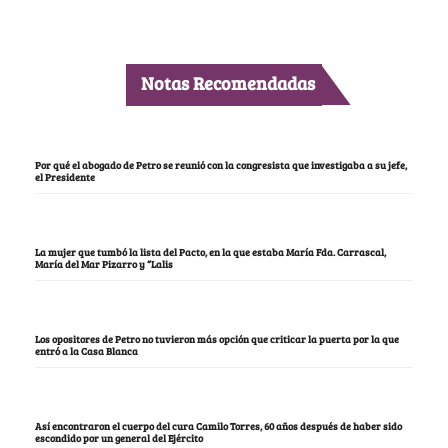
Notas Recomendadas
Por qué el abogado de Petro se reunió con la congresista que investigaba a su jefe,
el Presidente
La mujer que tumbó la lista del Pacto, en la que estaba María Fda. Carrascal,
María del Mar Pizarro y “Lalis
Los opositores de Petro no tuvieron más opción que criticar la puerta por la que
entró a la Casa Blanca
Así encontraron el cuerpo del cura Camilo Torres, 60 años después de haber sido
escondido por un general del Ejército