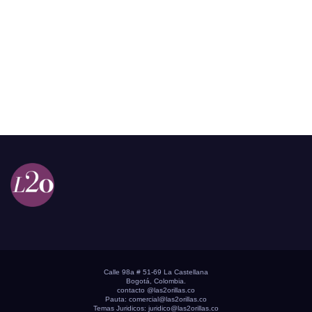
Calle 98a # 51-69 La Castellana
Bogotá, Colombia.
contacto @las2orillas.co
Pauta:
comercial@las2orillas.co
Temas Juridicos:
juridico@las2orillas.co