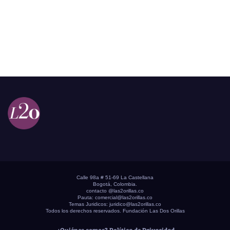
Calle 98a # 51-69 La Castellana
Bogotá, Colombia.
contacto @las2orillas.co
Pauta:
comercial@las2orillas.co
Temas Juridicos:
juridico@las2orillas.co
Todos los derechos reservados. Fundación Las Dos Orillas
¿Quiénes somos?
Política de Privacidad