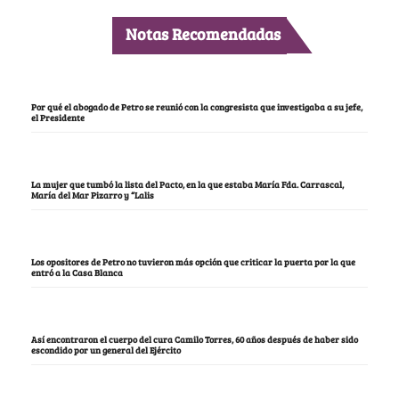
Notas Recomendadas
Por qué el abogado de Petro se reunió con la congresista que investigaba a su jefe,
el Presidente
La mujer que tumbó la lista del Pacto, en la que estaba María Fda. Carrascal,
María del Mar Pizarro y “Lalis
Los opositores de Petro no tuvieron más opción que criticar la puerta por la que
entró a la Casa Blanca
Así encontraron el cuerpo del cura Camilo Torres, 60 años después de haber sido
escondido por un general del Ejército