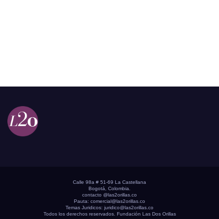
Calle 98a # 51-69 La Castellana
Bogotá, Colombia.
contacto @las2orillas.co
Pauta:
comercial@las2orillas.co
Temas Juridicos:
juridico@las2orillas.co
Todos los derechos reservados. Fundación Las Dos Orillas