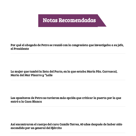
Notas Recomendadas
Por qué el abogado de Petro se reunió con la congresista que investigaba a su jefe,
el Presidente
La mujer que tumbó la lista del Pacto, en la que estaba María Fda. Carrascal,
María del Mar Pizarro y “Lalis
Los opositores de Petro no tuvieron más opción que criticar la puerta por la que
entró a la Casa Blanca
Así encontraron el cuerpo del cura Camilo Torres, 60 años después de haber sido
escondido por un general del Ejército