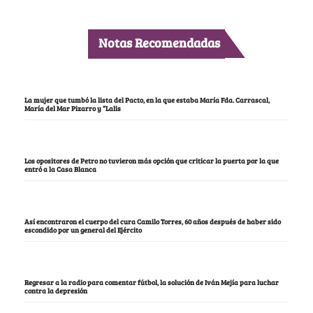
Notas Recomendadas
La mujer que tumbó la lista del Pacto, en la que estaba María Fda. Carrascal,
María del Mar Pizarro y “Lalis
Los opositores de Petro no tuvieron más opción que criticar la puerta por la que
entró a la Casa Blanca
Así encontraron el cuerpo del cura Camilo Torres, 60 años después de haber sido
escondido por un general del Ejército
Regresar a la radio para comentar fútbol, la solución de Iván Mejía para luchar
contra la depresión