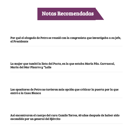
Notas Recomendadas
Por qué el abogado de Petro se reunió con la congresista que investigaba a su jefe,
el Presidente
La mujer que tumbó la lista del Pacto, en la que estaba María Fda. Carrascal,
María del Mar Pizarro y “Lalis
Los opositores de Petro no tuvieron más opción que criticar la puerta por la que
entró a la Casa Blanca
Así encontraron el cuerpo del cura Camilo Torres, 60 años después de haber sido
escondido por un general del Ejército