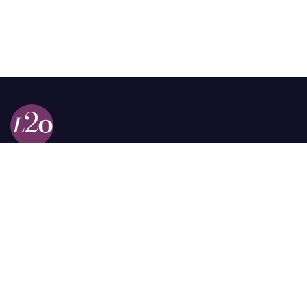
Calle 98a # 51-69 La Castellana
Bogotá, Colombia.
contacto @las2orillas.co
Pauta:
comercial@las2orillas.co
Temas Juridicos:
juridico@las2orillas.co
Todos los derechos reservados. Fundación Las Dos Orillas
¿Quiénes somos?
Política de Privacidad