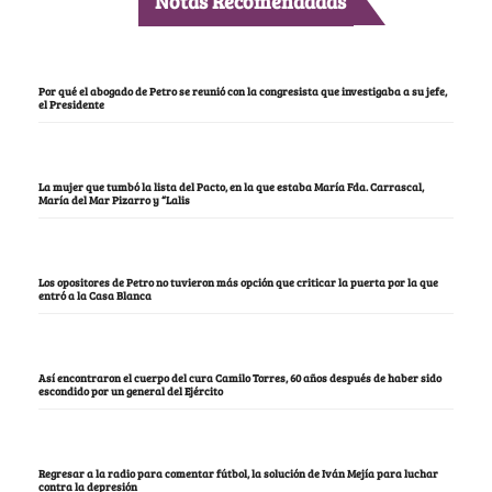
Notas Recomendadas
Por qué el abogado de Petro se reunió con la congresista que investigaba a su jefe,
el Presidente
La mujer que tumbó la lista del Pacto, en la que estaba María Fda. Carrascal,
María del Mar Pizarro y “Lalis
Los opositores de Petro no tuvieron más opción que criticar la puerta por la que
entró a la Casa Blanca
Así encontraron el cuerpo del cura Camilo Torres, 60 años después de haber sido
escondido por un general del Ejército
Regresar a la radio para comentar fútbol, la solución de Iván Mejía para luchar
contra la depresión