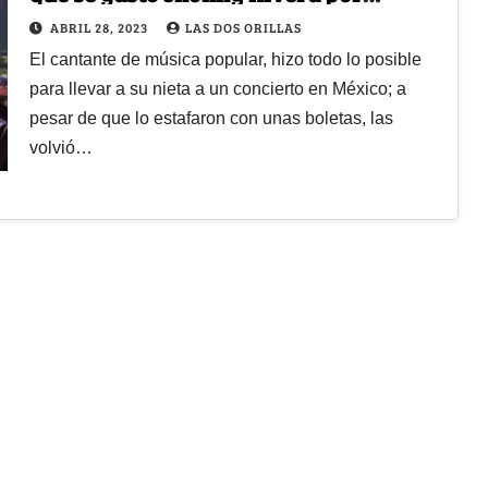
sacarle una sonrisa a su nieta
ABRIL 28, 2023
LAS DOS ORILLAS
El cantante de música popular, hizo todo lo posible
para llevar a su nieta a un concierto en México; a
pesar de que lo estafaron con unas boletas, las
volvió…