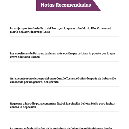
Notas Recomendadas
La mujer que tumbó la lista del Pacto, en la que estaba María Fda. Carrascal,
María del Mar Pizarro y “Lalis
Los opositores de Petro no tuvieron más opción que criticar la puerta por la que
entró a la Casa Blanca
Así encontraron el cuerpo del cura Camilo Torres, 60 años después de haber sido
escondido por un general del Ejército
Regresar a la radio para comentar fútbol, la solución de Iván Mejía para luchar
contra la depresión
La casona más de 100 años de la embajada de Colombia en Washington donde