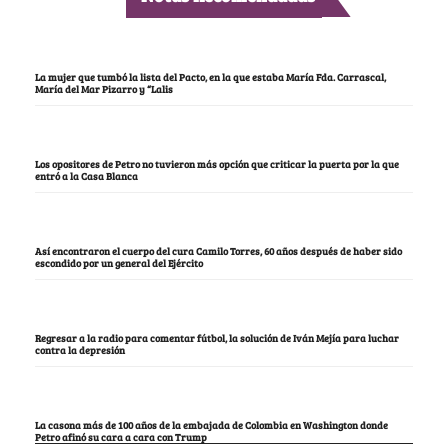
La mujer que tumbó la lista del Pacto, en la que estaba María Fda. Carrascal,
María del Mar Pizarro y “Lalis
Los opositores de Petro no tuvieron más opción que criticar la puerta por la que
entró a la Casa Blanca
Así encontraron el cuerpo del cura Camilo Torres, 60 años después de haber sido
escondido por un general del Ejército
Regresar a la radio para comentar fútbol, la solución de Iván Mejía para luchar
contra la depresión
La casona más de 100 años de la embajada de Colombia en Washington donde
Petro afinó su cara a cara con Trump