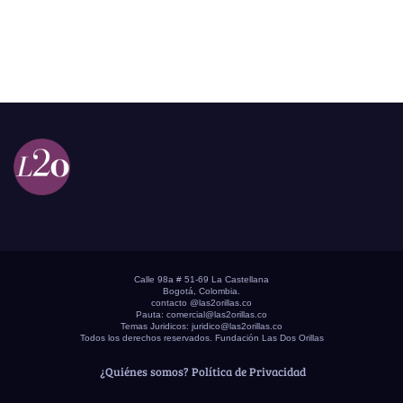
Calle 98a # 51-69 La Castellana
Bogotá, Colombia.
contacto @las2orillas.co
Pauta:
comercial@las2orillas.co
Temas Juridicos:
juridico@las2orillas.co
Todos los derechos reservados. Fundación Las Dos Orillas
¿Quiénes somos?
Política de Privacidad