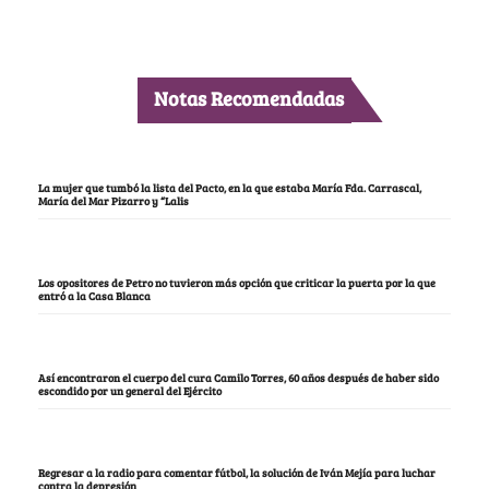
Notas Recomendadas
La mujer que tumbó la lista del Pacto, en la que estaba María Fda. Carrascal,
María del Mar Pizarro y “Lalis
Los opositores de Petro no tuvieron más opción que criticar la puerta por la que
entró a la Casa Blanca
Así encontraron el cuerpo del cura Camilo Torres, 60 años después de haber sido
escondido por un general del Ejército
Regresar a la radio para comentar fútbol, la solución de Iván Mejía para luchar
contra la depresión