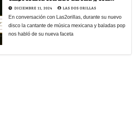
dueños de reconocidos negocios
DICIEMBRE 11, 2024
LAS DOS ORILLAS
bogotanos
En conversación con Las2orillas, durante su nuevo
disco la cantante de música mexicana y baladas pop
nos habló de su nueva faceta