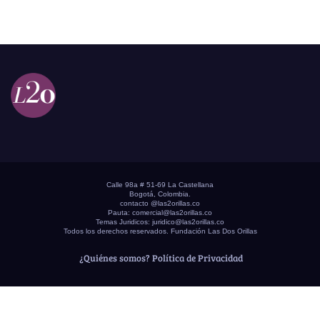
Calle 98a # 51-69 La Castellana
Bogotá, Colombia.
contacto @las2orillas.co
Pauta:
comercial@las2orillas.co
Temas Juridicos:
juridico@las2orillas.co
Todos los derechos reservados. Fundación Las Dos Orillas
¿Quiénes somos?
Política de Privacidad