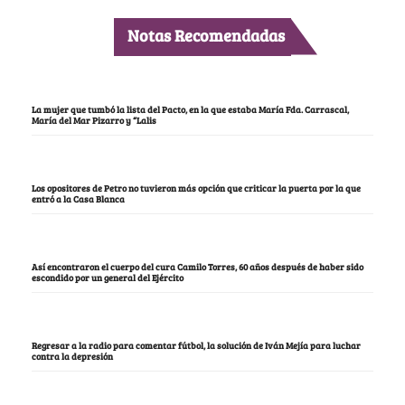
Notas Recomendadas
La mujer que tumbó la lista del Pacto, en la que estaba María Fda. Carrascal,
María del Mar Pizarro y “Lalis
Los opositores de Petro no tuvieron más opción que criticar la puerta por la que
entró a la Casa Blanca
Así encontraron el cuerpo del cura Camilo Torres, 60 años después de haber sido
escondido por un general del Ejército
Regresar a la radio para comentar fútbol, la solución de Iván Mejía para luchar
contra la depresión