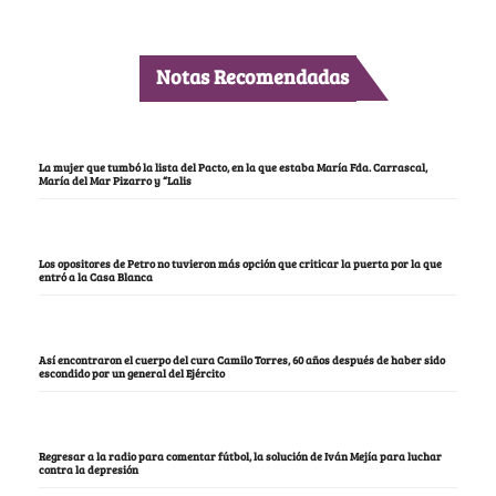
Notas Recomendadas
La mujer que tumbó la lista del Pacto, en la que estaba María Fda. Carrascal,
María del Mar Pizarro y “Lalis
Los opositores de Petro no tuvieron más opción que criticar la puerta por la que
entró a la Casa Blanca
Así encontraron el cuerpo del cura Camilo Torres, 60 años después de haber sido
escondido por un general del Ejército
Regresar a la radio para comentar fútbol, la solución de Iván Mejía para luchar
contra la depresión