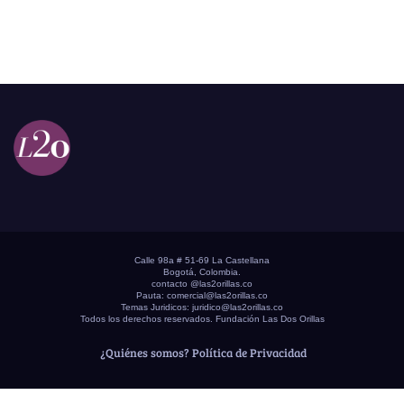
Calle 98a # 51-69 La Castellana
Bogotá, Colombia.
contacto @las2orillas.co
Pauta:
comercial@las2orillas.co
Temas Juridicos:
juridico@las2orillas.co
Todos los derechos reservados. Fundación Las Dos Orillas
¿Quiénes somos?
Política de Privacidad