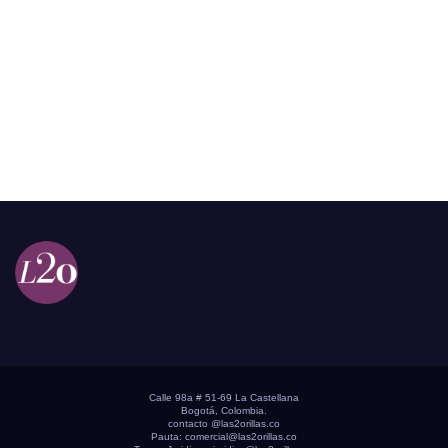
Calle 98a # 51-69 La Castellana
Bogotá, Colombia.
contacto @las2orillas.co
Pauta:
comercial@las2orillas.co