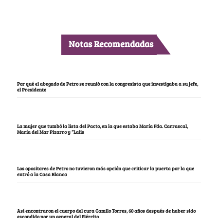
Notas Recomendadas
Por qué el abogado de Petro se reunió con la congresista que investigaba a su jefe,
el Presidente
La mujer que tumbó la lista del Pacto, en la que estaba María Fda. Carrascal,
María del Mar Pizarro y “Lalis
Los opositores de Petro no tuvieron más opción que criticar la puerta por la que
entró a la Casa Blanca
Así encontraron el cuerpo del cura Camilo Torres, 60 años después de haber sido
escondido por un general del Ejército