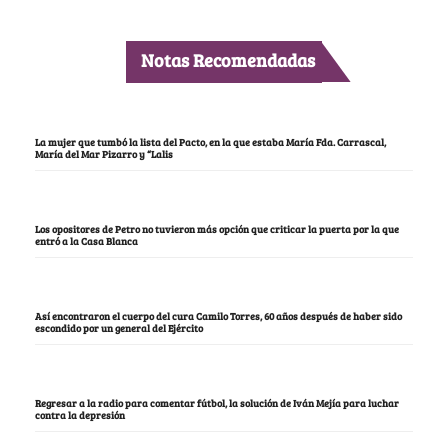
Notas Recomendadas
La mujer que tumbó la lista del Pacto, en la que estaba María Fda. Carrascal,
María del Mar Pizarro y “Lalis
Los opositores de Petro no tuvieron más opción que criticar la puerta por la que
entró a la Casa Blanca
Así encontraron el cuerpo del cura Camilo Torres, 60 años después de haber sido
escondido por un general del Ejército
Regresar a la radio para comentar fútbol, la solución de Iván Mejía para luchar
contra la depresión