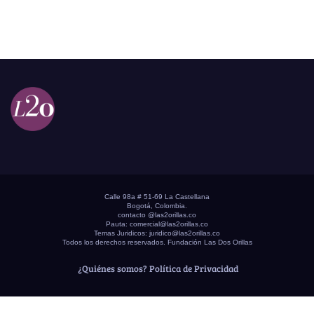
Calle 98a # 51-69 La Castellana
Bogotá, Colombia.
contacto @las2orillas.co
Pauta:
comercial@las2orillas.co
Temas Juridicos:
juridico@las2orillas.co
Todos los derechos reservados. Fundación Las Dos Orillas
¿Quiénes somos?
Política de Privacidad