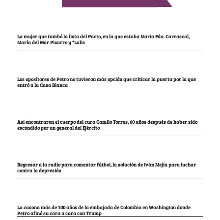
La mujer que tumbó la lista del Pacto, en la que estaba María Fda. Carrascal,
María del Mar Pizarro y “Lalis
Los opositores de Petro no tuvieron más opción que criticar la puerta por la que
entró a la Casa Blanca
Así encontraron el cuerpo del cura Camilo Torres, 60 años después de haber sido
escondido por un general del Ejército
Regresar a la radio para comentar fútbol, la solución de Iván Mejía para luchar
contra la depresión
La casona más de 100 años de la embajada de Colombia en Washington donde
Petro afinó su cara a cara con Trump