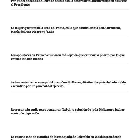
Por qué el abogado de Petro se reunió con la congresista que investigaba a su jefe,
el Presidente
La mujer que tumbó la lista del Pacto, en la que estaba María Fda. Carrascal,
María del Mar Pizarro y “Lalis
Los opositores de Petro no tuvieron más opción que criticar la puerta por la que
entró a la Casa Blanca
Así encontraron el cuerpo del cura Camilo Torres, 60 años después de haber sido
escondido por un general del Ejército
Regresar a la radio para comentar fútbol, la solución de Iván Mejía para luchar
contra la depresión
La casona más de 100 años de la embajada de Colombia en Washington donde