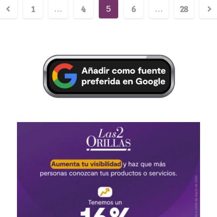
1
4
6
28
…
5
…