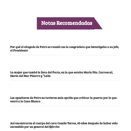
Notas Recomendadas
Por qué el abogado de Petro se reunió con la congresista que investigaba a su jefe,
el Presidente
La mujer que tumbó la lista del Pacto, en la que estaba María Fda. Carrascal,
María del Mar Pizarro y “Lalis
Los opositores de Petro no tuvieron más opción que criticar la puerta por la que
entró a la Casa Blanca
Así encontraron el cuerpo del cura Camilo Torres, 60 años después de haber sido
escondido por un general del Ejército