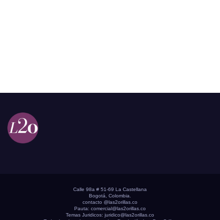
Calle 98a # 51-69 La Castellana
Bogotá, Colombia.
contacto @las2orillas.co
Pauta:
comercial@las2orillas.co
Temas Juridicos:
juridico@las2orillas.co