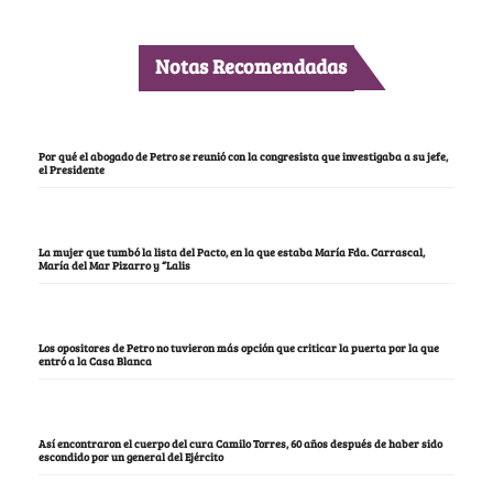
Notas Recomendadas
Por qué el abogado de Petro se reunió con la congresista que investigaba a su jefe,
el Presidente
La mujer que tumbó la lista del Pacto, en la que estaba María Fda. Carrascal,
María del Mar Pizarro y “Lalis
Los opositores de Petro no tuvieron más opción que criticar la puerta por la que
entró a la Casa Blanca
Así encontraron el cuerpo del cura Camilo Torres, 60 años después de haber sido
escondido por un general del Ejército