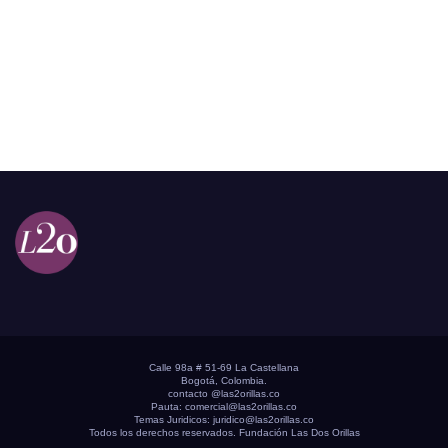
Calle 98a # 51-69 La Castellana
Bogotá, Colombia.
contacto @las2orillas.co
Pauta:
comercial@las2orillas.co
Temas Juridicos:
juridico@las2orillas.co
Todos los derechos reservados. Fundación Las Dos Orillas