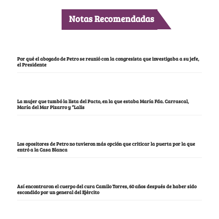
Notas Recomendadas
Por qué el abogado de Petro se reunió con la congresista que investigaba a su jefe,
el Presidente
La mujer que tumbó la lista del Pacto, en la que estaba María Fda. Carrascal,
María del Mar Pizarro y “Lalis
Los opositores de Petro no tuvieron más opción que criticar la puerta por la que
entró a la Casa Blanca
Así encontraron el cuerpo del cura Camilo Torres, 60 años después de haber sido
escondido por un general del Ejército