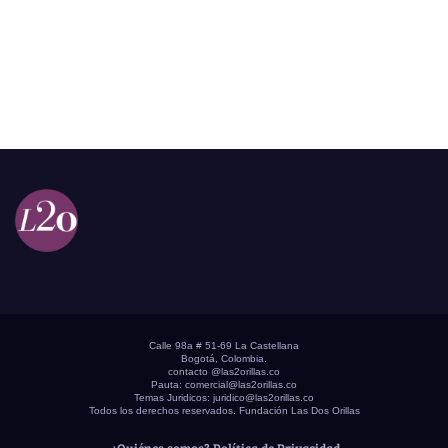
Calle 98a # 51-69 La Castellana
Bogotá, Colombia.
contacto @las2orillas.co
Pauta:
comercial@las2orillas.co
Temas Juridicos:
juridico@las2orillas.co
Todos los derechos reservados. Fundación Las Dos Orillas
¿Quiénes somos?
Política de Privacidad