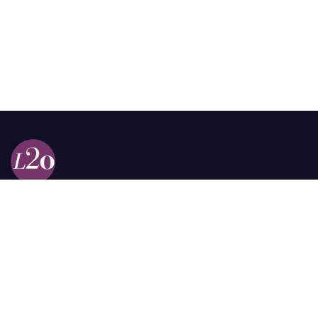
Calle 98a # 51-69 La Castellana
Bogotá, Colombia.
contacto @las2orillas.co
Pauta:
comercial@las2orillas.co
Temas Juridicos:
juridico@las2orillas.co
Todos los derechos reservados. Fundación Las Dos Orillas