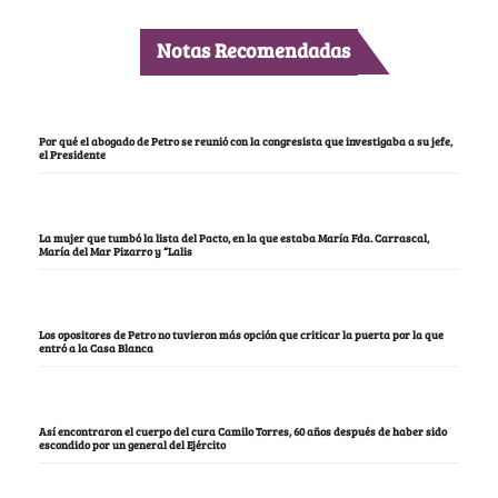
Notas Recomendadas
Por qué el abogado de Petro se reunió con la congresista que investigaba a su jefe,
el Presidente
La mujer que tumbó la lista del Pacto, en la que estaba María Fda. Carrascal,
María del Mar Pizarro y “Lalis
Los opositores de Petro no tuvieron más opción que criticar la puerta por la que
entró a la Casa Blanca
Así encontraron el cuerpo del cura Camilo Torres, 60 años después de haber sido
escondido por un general del Ejército