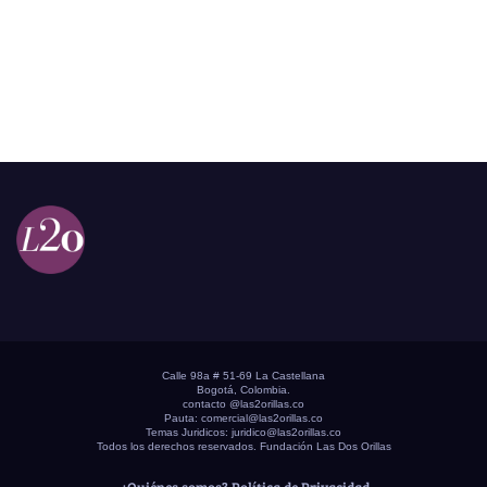
Calle 98a # 51-69 La Castellana
Bogotá, Colombia.
contacto @las2orillas.co
Pauta:
comercial@las2orillas.co
Temas Juridicos:
juridico@las2orillas.co
Todos los derechos reservados. Fundación Las Dos Orillas
¿Quiénes somos?
Política de Privacidad