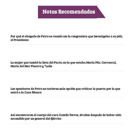
Notas Recomendadas
Por qué el abogado de Petro se reunió con la congresista que investigaba a su jefe,
el Presidente
La mujer que tumbó la lista del Pacto, en la que estaba María Fda. Carrascal,
María del Mar Pizarro y “Lalis
Los opositores de Petro no tuvieron más opción que criticar la puerta por la que
entró a la Casa Blanca
Así encontraron el cuerpo del cura Camilo Torres, 60 años después de haber sido
escondido por un general del Ejército