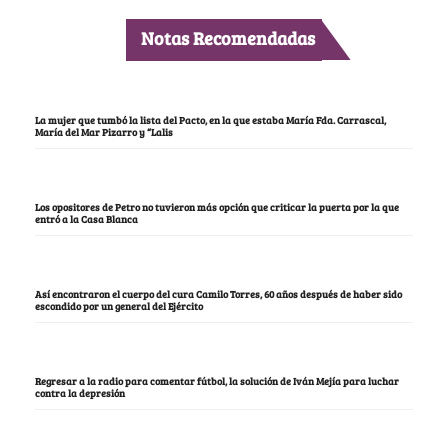
Notas Recomendadas
La mujer que tumbó la lista del Pacto, en la que estaba María Fda. Carrascal,
María del Mar Pizarro y “Lalis
Los opositores de Petro no tuvieron más opción que criticar la puerta por la que
entró a la Casa Blanca
Así encontraron el cuerpo del cura Camilo Torres, 60 años después de haber sido
escondido por un general del Ejército
Regresar a la radio para comentar fútbol, la solución de Iván Mejía para luchar
contra la depresión