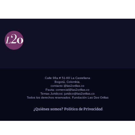
Calle 98a # 51-69 La Castellana
Bogotá, Colombia.
contacto @las2orillas.co
Pauta:
comercial@las2orillas.co
Temas Juridicos:
juridico@las2orillas.co
Todos los derechos reservados. Fundación Las Dos Orillas
¿Quiénes somos?
Política de Privacidad