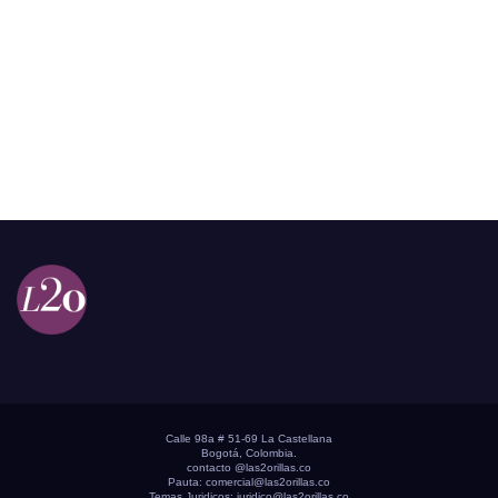
Calle 98a # 51-69 La Castellana
Bogotá, Colombia.
contacto @las2orillas.co
Pauta:
comercial@las2orillas.co
Temas Juridicos:
juridico@las2orillas.co