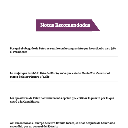
Notas Recomendadas
Por qué el abogado de Petro se reunió con la congresista que investigaba a su jefe,
el Presidente
La mujer que tumbó la lista del Pacto, en la que estaba María Fda. Carrascal,
María del Mar Pizarro y “Lalis
Los opositores de Petro no tuvieron más opción que criticar la puerta por la que
entró a la Casa Blanca
Así encontraron el cuerpo del cura Camilo Torres, 60 años después de haber sido
escondido por un general del Ejército