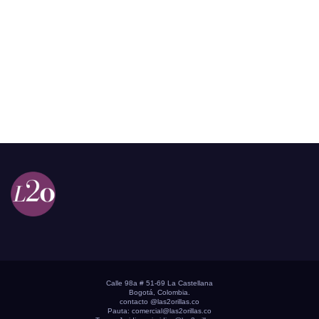
Calle 98a # 51-69 La Castellana
Bogotá, Colombia.
contacto @las2orillas.co
Pauta:
comercial@las2orillas.co