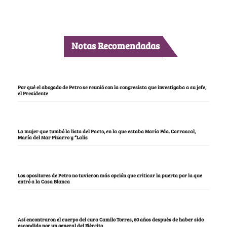
Notas Recomendadas
Por qué el abogado de Petro se reunió con la congresista que investigaba a su jefe,
el Presidente
La mujer que tumbó la lista del Pacto, en la que estaba María Fda. Carrascal,
María del Mar Pizarro y “Lalis
Los opositores de Petro no tuvieron más opción que criticar la puerta por la que
entró a la Casa Blanca
Así encontraron el cuerpo del cura Camilo Torres, 60 años después de haber sido
escondido por un general del Ejército